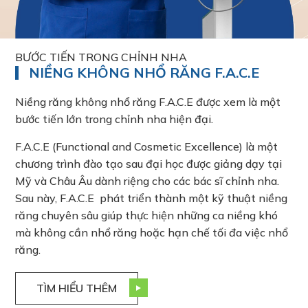
BƯỚC TIẾN TRONG CHỈNH NHA
NIỀNG KHÔNG NHỔ RĂNG F.A.C.E
Niềng răng không nhổ răng F.A.C.E được xem là một
bước tiến lớn trong chỉnh nha hiện đại.
F.A.C.E (Functional and Cosmetic Excellence) là một
chương trình đào tạo sau đại học được giảng dạy tại
Mỹ và Châu Âu dành riệng cho các bác sĩ chỉnh nha.
Sau này, F.A.C.E phát triển thành một kỹ thuật niềng
răng chuyên sâu giúp thực hiện những ca niềng khó
mà không cần nhổ răng hoặc hạn chế tối đa việc nhổ
răng.
TÌM HIỂU THÊM