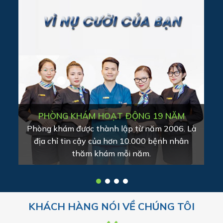
CƠ SỞ VẬT CHẤT HIỆN ĐẠI
Là một trong số ít phòng khám có đầy đủ
phòng chụp phim, máy quét dấu răng iTero
Lumina hiện đại nhất thế giới.
KHÁCH HÀNG NÓI VỀ CHÚNG TÔI