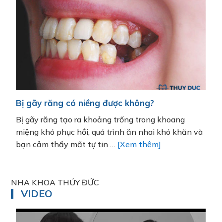
Trẻ đang thay răng sữa có niềng răng được
Đ
không?
n
Sở hữu hàm răng trắng đều đẹp giúp bé cảm thấy
K
à
năng động, tự tin trong giao tiếp. Hiểu rõ điều này,
q
nhiều phụ huynh đã …
[Xem thêm]
d
NHA KHOA THÚY ĐỨC
VIDEO