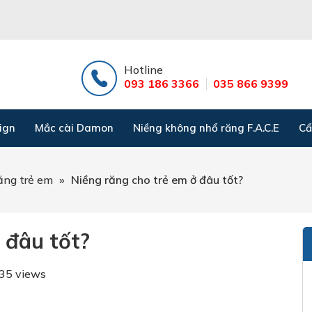
Hotline
093 186 3366
035 866 9399
ign
Mắc cài Damon
Niềng không nhổ răng F.A.C.E
Cẩ
ăng trẻ em
»
Niềng răng cho trẻ em ở đâu tốt?
ở đâu tốt?
35 views