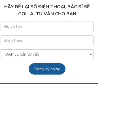
HÃY ĐỂ LẠI SỐ ĐIỆN THOẠI, BÁC SĨ SẼ
GỌI LẠI TƯ VẤN CHO BẠN