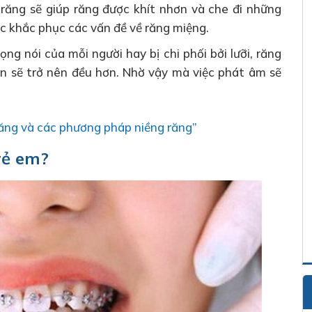
g răng sẽ giúp răng được khít nhơn và che đi những
ệc khắc phục các vấn đề về răng miệng.
ng nói của mỗi người hay bị chi phối bởi lưỡi, răng
ạn sẽ trở nên đều hơn. Nhờ vậy mà việc phát âm sẽ
 răng và các phương pháp niềng răng”
rẻ em?