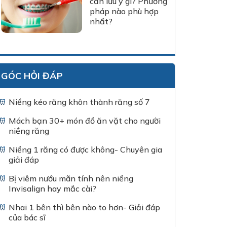
cần lưu ý gì? Phương
pháp nào phù hợp
nhất?
GÓC HỎI ĐÁP
Niềng kéo răng khôn thành răng số 7
Mách bạn 30+ món đồ ăn vặt cho người
niềng răng
Niềng 1 răng có được không- Chuyên gia
giải đáp
Bị viêm nướu mãn tính nên niềng
Invisalign hay mắc cài?
Nhai 1 bên thì bên nào to hơn- Giải đáp
của bác sĩ