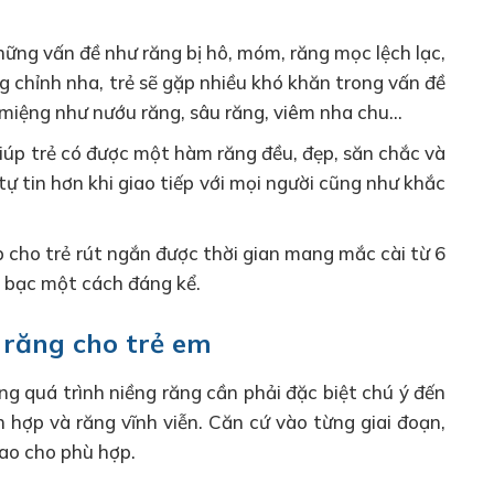
hững vấn đề như răng bị hô, móm, răng mọc lệch lạc,
 chỉnh nha, trẻ sẽ gặp nhiều khó khăn trong vấn đề
g miệng như nướu răng, sâu răng, viêm nha chu…
giúp trẻ có được một hàm răng đều, đẹp, săn chắc và
tự tin hơn khi giao tiếp với mọi người cũng như khắc
p cho trẻ rút ngắn được thời gian mang mắc cài từ 6
ền bạc một cách đáng kể.
 răng cho trẻ em
ng quá trình niềng răng cần phải đặc biệt chú ý đến
 hợp và răng vĩnh viễn. Căn cứ vào từng giai đoạn,
sao cho phù hợp.