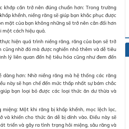
ác khớp cắn trở nên đúng chuẩn hơn: Trong trường
khấp khểnh, niềng răng sẽ giúp bạn khắc phục được
ôn mặt của bạn không những sẽ trở nên cân đối hơn
i một cách hiệu quả.
 thực hiện quá trình niềng răng, răng của bạn sẽ trở
n cũng nhờ đó mà được nghiền nhỏ thêm và dễ tiêu
ệnh lý liên quan đến hệ tiêu hóa cũng như đem đến
dễ dàng hơn: Nhờ niềng răng mà hệ thống các răng
Điều này sẽ hạn chế đến mức thấp nhất sự bám chắc
giúp bạn loại bỏ được các loại thức ăn dư thừa và
 miệng: Một khi răng bị khấp khểnh, mọc lệch lạc,
ở và khiến cho thức ăn dễ bị dính vào. Điều này sẽ
hát triển và gây ra tình trạng hôi miệng, sâu răng và