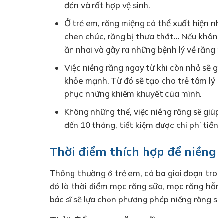
đớn và rất hợp vệ sinh.
Ở trẻ em, răng miệng có thể xuất hiện n
chen chúc, răng bị thưa thớt… Nếu không
ăn nhai và gây ra những bệnh lý về răn
Việc niềng răng ngay từ khi còn nhỏ sẽ 
khỏe mạnh. Từ đó sẽ tạo cho trẻ tâm lý 
phục những khiếm khuyết của mình.
Không những thế, việc niềng răng sẽ giú
đến 10 tháng, tiết kiệm được chi phí ti
Thời điểm thích hợp để niềng
Thông thường ở trẻ em, có ba giai đoạn tro
đó là thời điểm mọc răng sữa, mọc răng hỗn
bác sĩ sẽ lựa chọn phương pháp niềng răng 