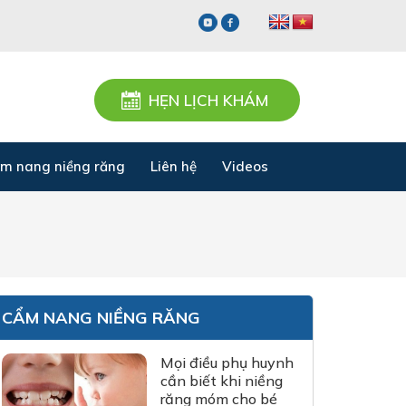
HẸN LỊCH KHÁM
m nang niềng răng
Liên hệ
Videos
CẨM NANG NIỀNG RĂNG
Mọi điều phụ huynh
cần biết khi niềng
răng móm cho bé