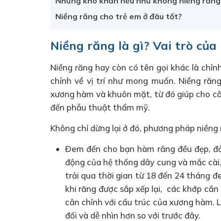
Những khó khăn nếu như không niềng răng
Niềng răng cho trẻ em ở đâu tốt?
Niềng răng là gì? Vai trò của
Niềng răng hay còn có tên gọi khác là chỉ
chỉnh về vị trí như mong muốn. Niềng ră
xương hàm và khuôn mặt, từ đó giúp cho cằ
đến phẫu thuật thẩm mỹ.
Không chỉ dừng lại ở đó, phương pháp niềng
Đem đến cho bạn hàm răng đều đẹp, đả
động của hệ thống dây cung và mắc cài, 
trải qua thời gian từ 18 đến 24 tháng đ
khi răng được sắp xếp lại, các khớp cắn
cân chỉnh với cấu trúc của xương hàm. 
đối và dễ nhìn hơn so với trước đây.