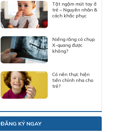
Tật ngậm mút tay ở
trẻ – Nguyên nhân &
cách khắc phục
Niềng răng có chụp
X-quang được
không?
Có nên thực hiện
tiền chỉnh nha cho
trẻ?
ĐĂNG KÝ NGAY