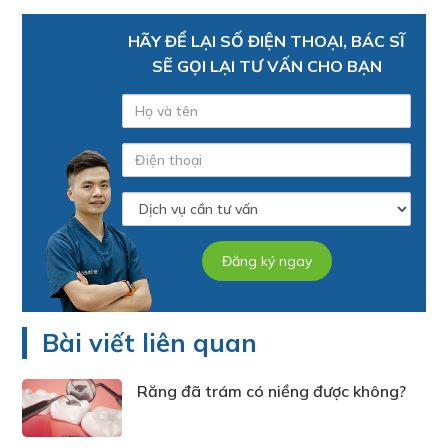
HÃY ĐỂ LẠI SỐ ĐIỆN THOẠI, BÁC SĨ
SẼ GỌI LẠI TƯ VẤN CHO BẠN
Bài viết liên quan
Răng đã trám có niềng được không?