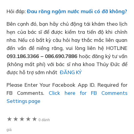
Hỏi đáp:
Đau răng ngậm nước muối có đỡ không?
Bên cạnh đó, bạn hãy chủ động tái khám theo lịch
hẹn của bác sĩ để được kiểm tra tiến độ khi chỉnh
nha. Nếu có bất kỳ câu hỏi hay thắc mắc liên quan
đến vấn đề niềng răng, vui lòng liên hệ HOTLINE
093.186.3366 – 086.690.7886
hoặc đăng ký tư vấn
(không mất phí) với bác sĩ nha khoa Thúy Đức để
được hỗ trợ sớm nhất
ĐĂNG KÝ
Please Enter Your Facebook App ID. Required for
FB Comments.
Click here for FB Comments
Settings page
★
★
★
★
★
0 đánh
giá