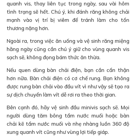
quanh vis, thay liên tục trong ngày, sau vài hôm
tình trạng sẽ hết. Chú ý, khi đánh răng không chải
mạnh vào vị trí bị viêm để tránh làm cho tổn
thương nặng hơn.
Ngoài ra, trong việc ăn uống và vệ sinh răng miệng
hằng ngày cũng cần chú ý giữ cho vùng quanh vis
sạch sẽ, không đọng bám thức ăn thừa.
Nếu quen dùng bàn chải điện, bạn cần cẩn thận
hơn nữa. Bàn chải điện có cơ chế rung. Bạn không
được rung bàn chải vào đầu vít vì như vậy sẽ tạo ra
sự dịch chuyển làm vít dễ rơi ra theo thời gian.
Bên cạnh đó, hãy vệ sinh đầu minivis sạch sẽ. Mọi
người dùng tăm bông tẩm nước muối hoặc bàn
chải kẽ tẩm nước muối và nhẹ nhàng luồn 360 độ
xung quanh vít cũng như vùng lợi tiếp giáp.