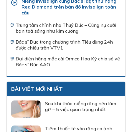
Niềng invisalign cùng Bác sĩ đạt thứ hạng
Red Diamond trên bản đồ Invisalign toàn
cầu
Trung tâm chỉnh nha Thuý Đức – Cùng nụ cười
bạn toả sáng như kim cương
Bác sĩ Đức trong chương trình Tiêu dùng 24h
được chiếu trên VTV1
Đại diện hãng mắc cài Ormco Hoa Kỳ chia sẻ về
Bác sĩ Đức AAO
BÀI VIẾT MỚI NHẤT
Sau khi tháo niềng răng nên làm
gì? – 5 việc quan trọng nhất
Tiêm thuốc tê vào răng có ảnh