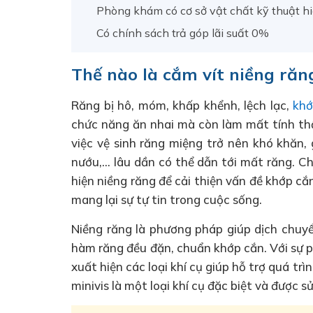
Phòng khám có cơ sở vật chất kỹ thuật hi
Có chính sách trả góp lãi suất 0%
Thế nào là cắm vít niềng răn
Răng bị hô, móm, khấp khểnh, lệch lạc,
khớ
chức năng ăn nhai mà còn làm mất tính t
việc vệ sinh răng miệng trở nên khó khăn,
nướu,… lâu dần có thể dẫn tới mất răng. Ch
hiện niềng răng để cải thiện vấn đề khớp cắ
mang lại sự tự tin trong cuộc sống.
Niềng răng là phương pháp giúp dịch chuyể
hàm răng đều đặn, chuẩn khớp cắn. Với sự 
xuất hiện các loại khí cụ giúp hỗ trợ quá t
minivis là một loại khí cụ đặc biệt và được 