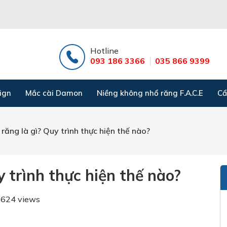
Hotline
093 186 3366
035 866 9399
ign
Mắc cài Damon
Niềng không nhổ răng F.A.C.E
Cẩ
 răng là gì? Quy trình thực hiện thế nào?
y trình thực hiện thế nào?
,624 views