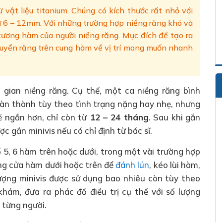
 vật liệu titanium. Chúng có kích thước rất nhỏ với
từ 6 – 12mm. Với những trường hợp niềng răng khó và
 xương hàm của người niềng răng. Mục đích để tạo ra
huyển răng trên cung hàm về vị trí mong muốn nhanh
i gian niềng răng. Cụ thể, một ca niềng răng bình
àn thành tùy theo tình trạng nặng hay nhẹ, nhưng
ẽ ngắn hơn, chỉ còn từ
12 – 24 tháng
. Sau khi gắn
c gắn minivis nếu có chỉ định từ bác sĩ.
số 5, 6 hàm trên hoặc dưới, trong một vài trường hợp
ăng cửa hàm dưới hoặc trên để
đánh lún
, kéo lùi hàm,
 lượng minivis được sử dụng bao nhiêu còn tùy theo
khám, đưa ra phác đồ điều trị cụ thể với số lượng
 từng người.