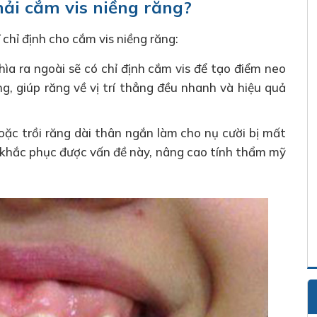
ải cắm vis niềng răng?
 chỉ định cho cắm vis niềng răng:
hìa ra ngoài sẽ có chỉ định cắm vis để tạo điểm neo
ng, giúp răng về vị trí thẳng đều nhanh và hiệu quả
hoặc trồi răng dài thân ngắn làm cho nụ cười bị mất
 khắc phục được vấn đề này, nâng cao tính thẩm mỹ