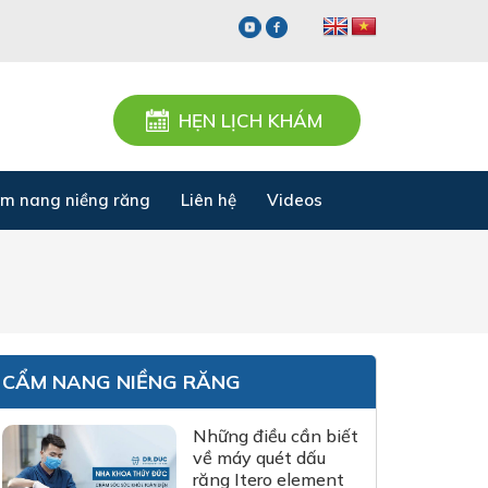
HẸN LỊCH KHÁM
m nang niềng răng
Liên hệ
Videos
CẨM NANG NIỀNG RĂNG
Những điều cần biết
về máy quét dấu
răng Itero element