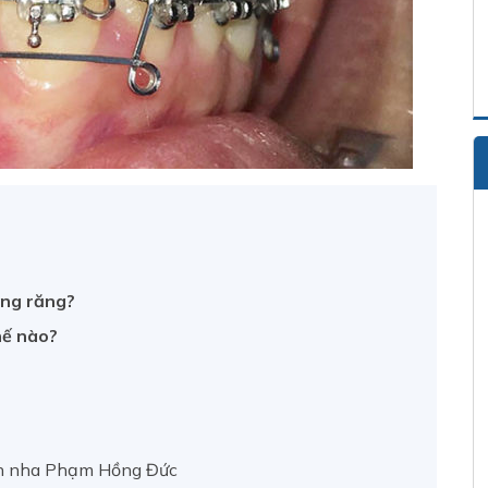
ềng răng?
hế nào?
hỉnh nha Phạm Hồng Đức