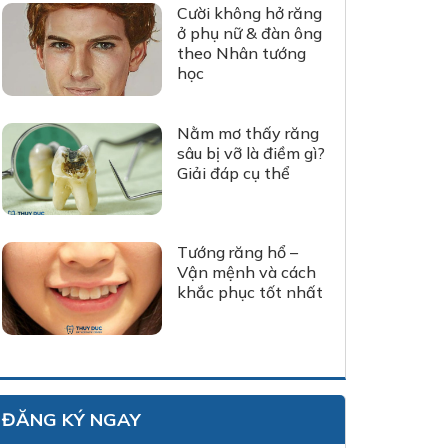
Cười không hở răng
ở phụ nữ & đàn ông
theo Nhân tướng
học
Nằm mơ thấy răng
sâu bị vỡ là điềm gì?
Giải đáp cụ thể
Tướng răng hổ –
Vận mệnh và cách
khắc phục tốt nhất
ĐĂNG KÝ NGAY