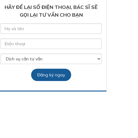
HÃY ĐỂ LẠI SỐ ĐIỆN THOẠI, BÁC SĨ SẼ
GỌI LẠI TƯ VẤN CHO BẠN