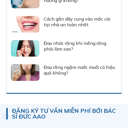
hưởng gì không?
Cách gắn dây cung vào mắc cài
tại nhà an toàn nhất
Đau nhức răng khi niềng răng
phải làm sao?
Đau răng ngậm nước muối có hiệu
quả không?
ĐĂNG KÝ TƯ VẤN MIỄN PHÍ BỞI BÁC
SĨ ĐỨC AAO