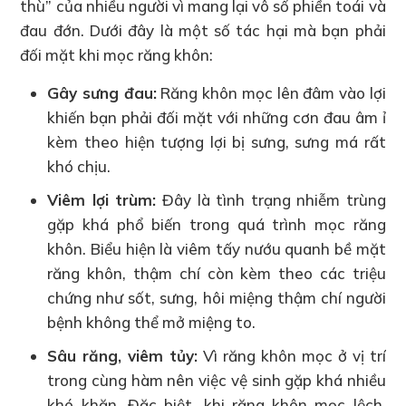
thù” của nhiều người vì mang lại vô số phiền toái và
đau đớn. Dưới đây là một số tác hại mà bạn phải
đối mặt khi mọc răng khôn:
Gây sưng đau:
Răng khôn mọc lên đâm vào lợi
khiến bạn phải đối mặt với những cơn đau âm ỉ
kèm theo hiện tượng lợi bị sưng, sưng má rất
khó chịu.
Viêm lợi trùm:
Đây là tình trạng nhiễm trùng
gặp khá phổ biến trong quá trình mọc răng
khôn. Biểu hiện là viêm tấy nướu quanh bề mặt
răng khôn, thậm chí còn kèm theo các triệu
chứng như sốt, sưng, hôi miệng thậm chí người
bệnh không thể mở miệng to.
Sâu răng, viêm tủy:
Vì răng khôn mọc ở vị trí
trong cùng hàm nên việc vệ sinh gặp khá nhiều
khó khăn. Đặc biệt, khi răng khôn mọc lệch,