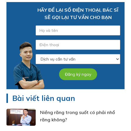
HÃY ĐỂ LẠI SỐ ĐIỆN THOẠI, BÁC SĨ
SẼ GỌI LẠI TƯ VẤN CHO BẠN
Bài viết liên quan
Niềng răng trong suốt có phải nhổ
răng không?