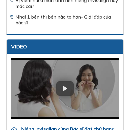
Bị viêm nướu mãn tính nên niềng Invisalign hay
mắc cài?
Nhai 1 bên thì bên nào to hơn- Giải đáp của
bác sĩ
VIDEO
Niềng invisalign cùng Bác sĩ đạt thứ hạng