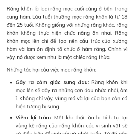
Răng khôn là loại răng mọc cuối cùng ở bên trong
cung hàm. Lứa tuổi thường mọc răng khôn là từ 18
đến 25 tuổi. Không giống với những răng khác, răng
khôn không thực hiện chức năng ăn nhai. Răng
khôn mọc lên chỉ để tạo nên cấu trúc của xương
hàm và làm ổn định tổ chức ở hàm răng. Chính vì
vậy, nó được xem như là một chiếc răng thừa.
Những tác hại của việc mọc răng khôn:
Gây ra cảm giác sưng đau:
Răng khôn khi
mọc lên sẽ gây ra những cơn đau nhức nhối, âm
ỉ. Không chỉ vậy, vùng má và lợi của bạn còn có
hiện tượng bị sưng.
Viêm lợi trùm
: Một khi thức ăn bị tích tụ tại
vùng kẽ răng của răng khôn, các vi sinh vật sẽ
có điều kiện để sinh sôi và phát triển. Từ đó gây