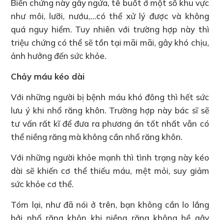
Biến chứng này gây ngứa, tê buốt ở một số khu vực
như môi, lưỡi, nướu,…có thể xử lý được và không
quá nguy hiểm. Tuy nhiên với trường hợp này thì
triệu chứng có thể sẽ tồn tại mãi mãi, gây khó chịu,
ảnh hưởng đến sức khỏe.
Chảy máu kéo dài
Với những người bị bệnh máu khó đông thì hết sức
lưu ý khi nhổ răng khôn. Trường hợp này bác sĩ sẽ
tư vấn rất kĩ để đưa ra phương án tốt nhất vẫn có
thể niềng răng mà không cần nhổ răng khôn.
Với những người khỏe mạnh thì tình trạng này kéo
dài sẽ khiến cơ thể thiếu máu, mệt mỏi, suy giảm
sức khỏe cơ thể.
Tóm lại, như đã nói ở trên, bạn không cần lo lắng
bởi nhổ răng khôn khi niềng răng không hề gây