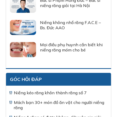
Bác sĩ Phạm Hồng Đức – Bác sĩ
niềng răng giỏi tại Hà Nội
Niềng không nhổ răng F.A.C.E –
Bs. Đức AAO
Mọi điều phụ huynh cần biết khi
niềng răng móm cho bé
GÓC HỎI ĐÁP
Niềng kéo răng khôn thành răng số 7
Mách bạn 30+ món đồ ăn vặt cho người niềng
răng