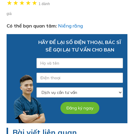
★
★
★
★
★
1 đánh
giá
Có thể bạn quan tâm:
Niềng răng
HÃY ĐỂ LẠI SỐ ĐIỆN THOẠI, BÁC SĨ
SẼ GỌI LẠI TƯ VẤN CHO BẠN
Bài viết liên quan