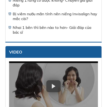
Niềng 1 răng có được không- Chuyên gia giải
đáp
Bị viêm nướu mãn tính nên niềng Invisalign hay
mắc cài?
Nhai 1 bên thì bên nào to hơn- Giải đáp của
bác sĩ
VIDEO