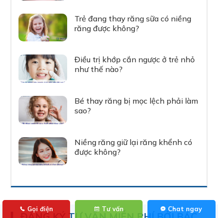
Trẻ đang thay răng sữa có niềng
răng được không?
Điều trị khớp cắn ngược ở trẻ nhỏ
như thế nào?
Bé thay răng bị mọc lệch phải làm
sao?
Niềng răng giữ lại răng khểnh có
được không?
Gọi điện
Tư vấn
Chat ngay
ĐĂNG KÝ TƯ VẤN MIỄN PHÍ BỞI BÁC