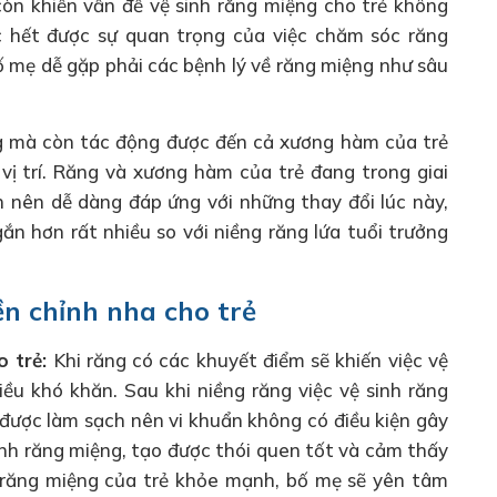
còn khiến vấn đề vệ sinh răng miệng cho trẻ không
c hết được sự quan trọng của việc chăm sóc răng
ố mẹ dễ gặp phải các bệnh lý về răng miệng như sâu
g mà còn tác động được đến cả xương hàm của trẻ
ị trí. Răng và xương hàm của trẻ đang trong giai
n nên dễ dàng đáp ứng với những thay đổi lúc này,
ắn hơn rất nhiều so với niềng răng lứa tuổi trưởng
iền chỉnh nha cho trẻ
o trẻ:
Khi răng có các khuyết điểm sẽ khiến việc vệ
ều khó khăn. Sau khi niềng răng việc vệ sinh răng
 được làm sạch nên vi khuẩn không có điều kiện gây
sinh răng miệng, tạo được thói quen tốt và cảm thấy
 răng miệng của trẻ khỏe mạnh, bố mẹ sẽ yên tâm