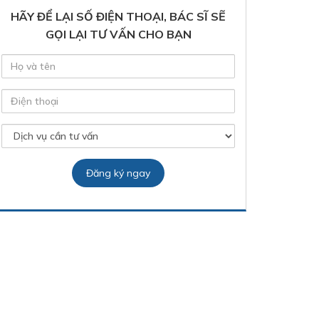
HÃY ĐỂ LẠI SỐ ĐIỆN THOẠI, BÁC SĨ SẼ
GỌI LẠI TƯ VẤN CHO BẠN