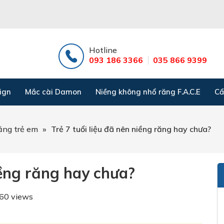
Hotline
093 186 3366
035 866 9399
ign
Mắc cài Damon
Niềng không nhổ răng F.A.C.E
Cẩ
ăng trẻ em
»
Trẻ 7 tuổi liệu đã nên niềng răng hay chưa?
iềng răng hay chưa?
60 views