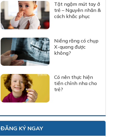
Tật ngậm mút tay ở
trẻ – Nguyên nhân &
cách khắc phục
Niềng răng có chụp
X-quang được
không?
Có nên thực hiện
tiền chỉnh nha cho
trẻ?
ĐĂNG KÝ NGAY