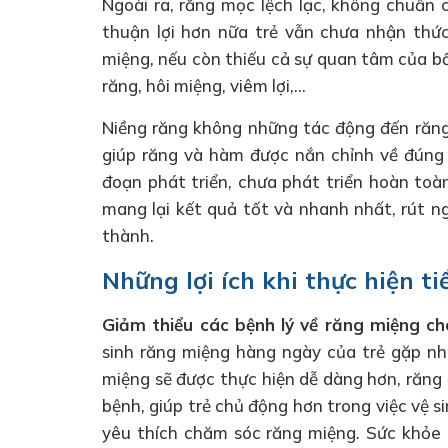
Ngoài ra, răng mọc lệch lạc, không chuẩn 
thuận lợi hơn nữa trẻ vẫn chưa nhận thứ
miệng, nếu còn thiếu cả sự quan tâm của b
răng, hôi miệng, viêm lợi,…
Niềng răng không những tác động đến răn
giúp răng và hàm được nắn chỉnh về đúng v
đoạn phát triển, chưa phát triển hoàn toà
mang lại kết quả tốt và nhanh nhất, rút ng
thành.
Những lợi ích khi thực hiện t
Giảm
thiểu các bệnh lý về răng miệng ch
sinh răng miệng hàng ngày của trẻ gặp nhi
miệng sẽ được thực hiện dễ dàng hơn, răng
bệnh, giúp trẻ chủ động hơn trong việc vệ 
yêu thích chăm sóc răng miệng. Sức khỏe