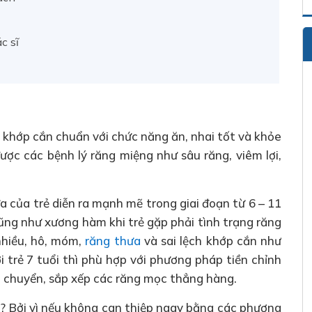
c sĩ
t khớp cắn chuẩn với chức năng ăn, nhai tốt và khỏe
ợc các bệnh lý răng miệng như sâu răng, viêm lợi,
a của trẻ diễn ra mạnh mẽ trong giai đoạn từ 6 – 11
 cũng như xương hàm khi trẻ gặp phải tình trạng răng
nhiều, hô, móm,
răng thưa
và sai lệch khớp cắn như
 trẻ 7 tuổi thì phù hợp với phương pháp tiền chỉnh
h chuyển, sắp xếp các răng mọc thẳng hàng.
ẻ
? Bởi vì nếu không can thiệp ngay bằng các phương