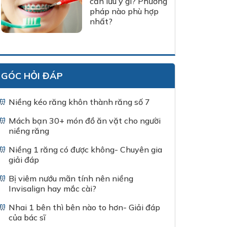
cần lưu ý gì? Phương
pháp nào phù hợp
nhất?
GÓC HỎI ĐÁP
Niềng kéo răng khôn thành răng số 7
Mách bạn 30+ món đồ ăn vặt cho người
niềng răng
Niềng 1 răng có được không- Chuyên gia
giải đáp
Bị viêm nướu mãn tính nên niềng
Invisalign hay mắc cài?
Nhai 1 bên thì bên nào to hơn- Giải đáp
của bác sĩ