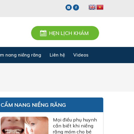
HẸN LỊCH KHÁM
m nang niềng răng
Liên hệ
Videos
CẨM NANG NIỀNG RĂNG
Mọi điều phụ huynh
cần biết khi niềng
răng móm cho bé