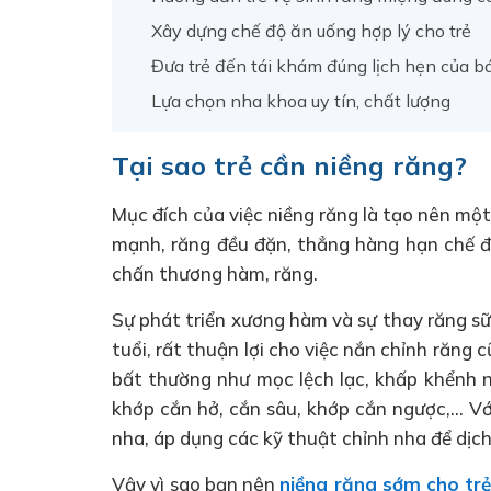
Xây dựng chế độ ăn uống hợp lý cho trẻ
Đưa trẻ đến tái khám đúng lịch hẹn của bá
Lựa chọn nha khoa uy tín, chất lượng
Tại sao trẻ cần niềng răng?
Mục đích của việc niềng răng là tạo nên mộ
mạnh, răng đều đặn, thẳng hàng hạn chế đư
chấn thương hàm, răng.
Sự phát triển xương hàm và sự thay răng sữ
tuổi, rất thuận lợi cho việc nắn chỉnh răng
bất thường như mọc lệch lạc, khấp khểnh 
khớp cắn hở, cắn sâu, khớp cắn ngược,… Với
nha, áp dụng các kỹ thuật chỉnh nha để dịc
Vậy vì sao bạn nên
niềng răng sớm cho tr