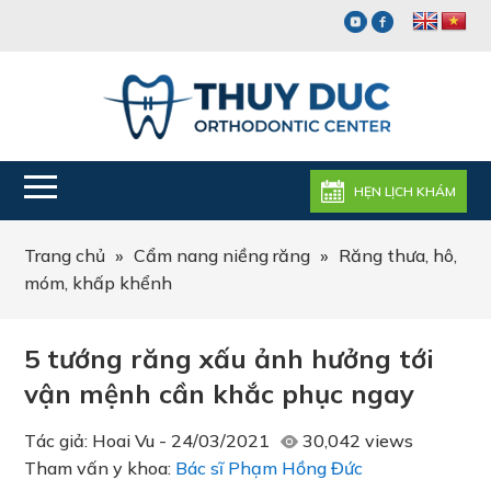
HẸN LỊCH KHÁM
Trang chủ
»
Cẩm nang niềng răng
»
Răng thưa, hô,
móm, khấp khểnh
5 tướng răng xấu ảnh hưởng tới
vận mệnh cần khắc phục ngay
Tác giả:
Hoai Vu
-
24/03/2021
30,042 views
Tham vấn y khoa:
Bác sĩ Phạm Hồng Đức