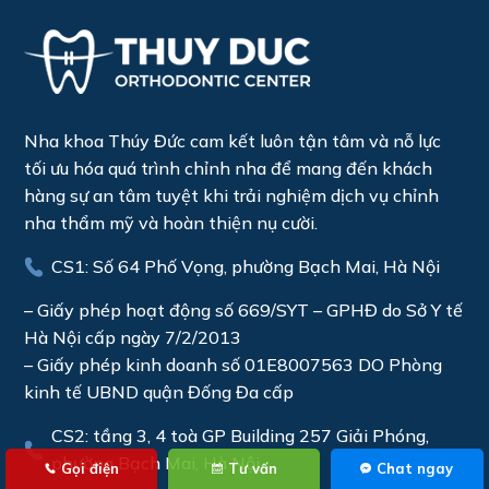
Nha khoa Thúy Đức cam kết luôn tận tâm và nỗ lực
tối ưu hóa quá trình chỉnh nha để mang đến khách
hàng sự an tâm tuyệt khi trải nghiệm dịch vụ chỉnh
nha thẩm mỹ và hoàn thiện nụ cười.
CS1: Số 64 Phố Vọng, phường Bạch Mai, Hà Nội
– Giấy phép hoạt động số 669/SYT – GPHĐ do Sở Y tế
Hà Nội cấp ngày 7/2/2013
– Giấy phép kinh doanh số 01E8007563 DO Phòng
kinh tế UBND quận Đống Đa cấp
CS2: tầng 3, 4 toà GP Building 257 Giải Phóng,
phường Bạch Mai, Hà Nội
Gọi điện
Tư vấn
Chat ngay