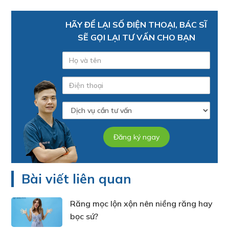
HÃY ĐỂ LẠI SỐ ĐIỆN THOẠI, BÁC SĨ
SẼ GỌI LẠI TƯ VẤN CHO BẠN
Bài viết liên quan
Răng mọc lộn xộn nên niềng răng hay
bọc sứ?