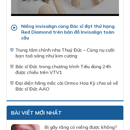
Niềng invisalign cùng Bác sĩ đạt thứ hạng
Red Diamond trên bản đồ Invisalign toàn
cầu
Trung tâm chỉnh nha Thuý Đức – Cùng nụ cười
bạn toả sáng như kim cương
Bác sĩ Đức trong chương trình Tiêu dùng 24h
được chiếu trên VTV1
Đại diện hãng mắc cài Ormco Hoa Kỳ chia sẻ về
Bác sĩ Đức AAO
BÀI VIẾT MỚI NHẤT
Bị gãy răng có niềng được không?