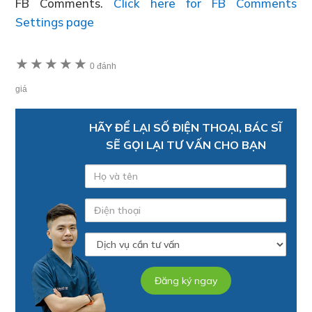
FB Comments.
Click here for FB Comments
Settings page
★
★
★
★
★
0 đánh
giá
HÃY ĐỂ LẠI SỐ ĐIỆN THOẠI, BÁC SĨ
SẼ GỌI LẠI TƯ VẤN CHO BẠN