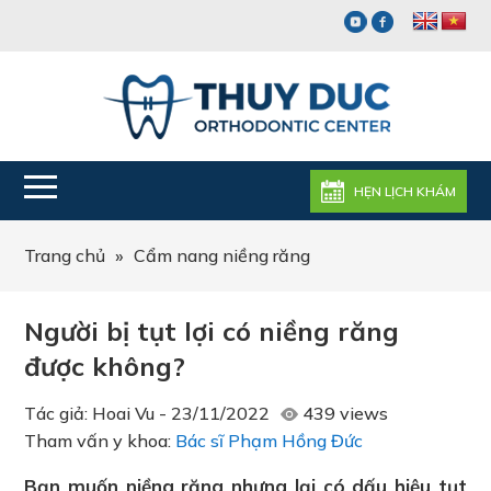
HẸN LỊCH KHÁM
Trang chủ
»
Cẩm nang niềng răng
Người bị tụt lợi có niềng răng
được không?
Tác giả:
Hoai Vu
-
23/11/2022
439 views
Tham vấn y khoa:
Bác sĩ Phạm Hồng Đức
Bạn muốn niềng răng nhưng lại có dấu hiệu tụt