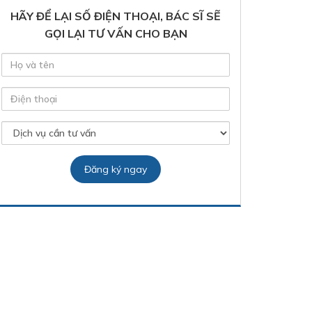
HÃY ĐỂ LẠI SỐ ĐIỆN THOẠI, BÁC SĨ SẼ
GỌI LẠI TƯ VẤN CHO BẠN