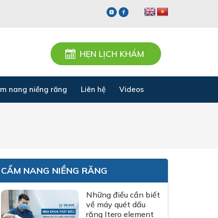
HẸN LỊCH KHÁM
m nang niềng răng
Liên hệ
Videos
CẨM NANG NIỀNG RĂNG
Những điều cần biết
về máy quét dấu
răng Itero element