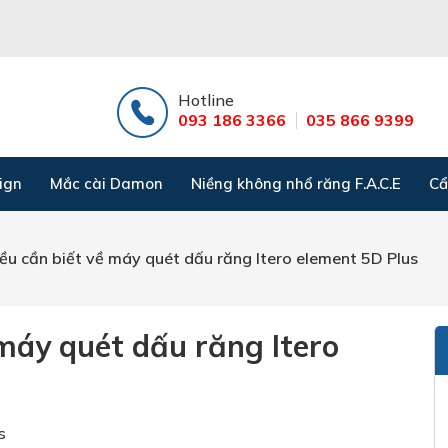
Hotline
093 186 3366
035 866 9399
ign
Mắc cài Damon
Niềng không nhổ răng F.A.C.E
Cẩ
ều cần biết về máy quét dấu răng Itero element 5D Plus
máy quét dấu răng Itero
s