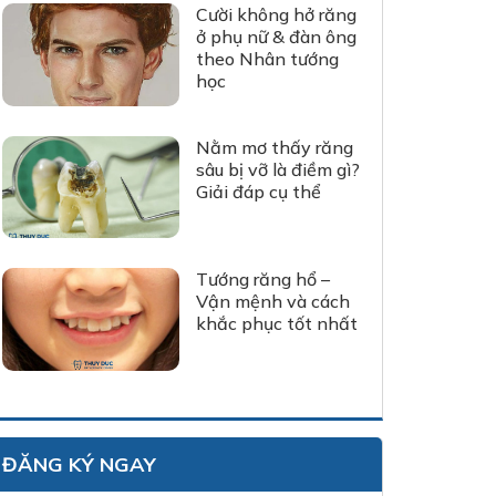
Cười không hở răng
ở phụ nữ & đàn ông
theo Nhân tướng
học
Nằm mơ thấy răng
sâu bị vỡ là điềm gì?
Giải đáp cụ thể
Tướng răng hổ –
Vận mệnh và cách
khắc phục tốt nhất
ĐĂNG KÝ NGAY