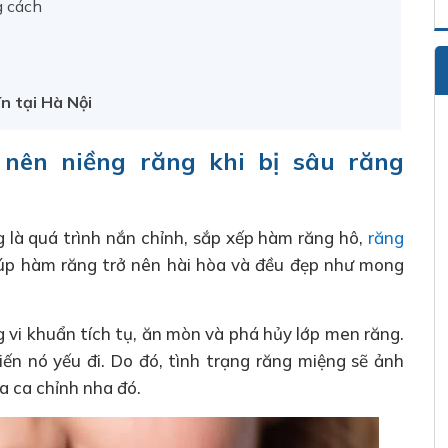
g cách
n tại Hà Nội
 nên niềng răng khi bị sâu răng
g là quá trình nắn chỉnh, sắp xếp hàm răng hô,
răng
 giúp hàm răng trở nên hài hòa và đều đẹp như mong
ng vi khuẩn tích tụ, ăn mòn và phá hủy lớp men răng.
iến nó yếu đi. Do đó, tình trạng răng miệng sẽ ảnh
a ca chỉnh nha đó.