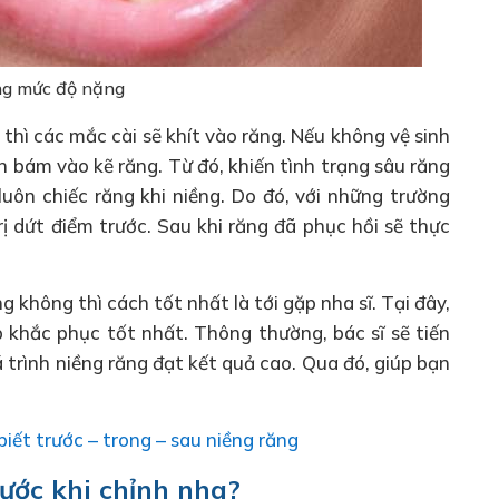
ng mức độ nặng
thì các mắc cài sẽ khít vào răng. Nếu không vệ sinh
n bám vào kẽ răng. Từ đó, khiến tình trạng sâu răng
uôn chiếc răng khi niềng. Do đó, với những trường
ị dứt điểm trước. Sau khi răng đã phục hồi sẽ thực
ng không thì cách tốt nhất là tới gặp nha sĩ. Tại đây,
p khắc phục tốt nhất. Thông thường, bác sĩ sẽ tiến
 trình niềng răng đạt kết quả cao. Qua đó, giúp bạn
iết trước – trong – sau niềng răng
rước khi chỉnh nha?