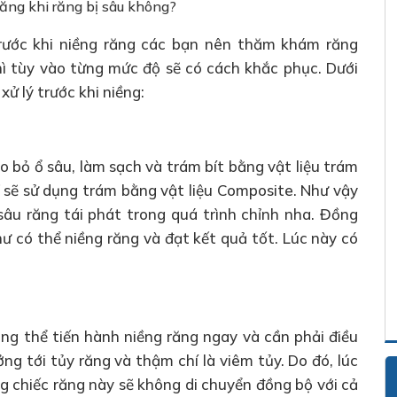
răng khi răng bị sâu không?
trước khi niềng răng các bạn nên thăm khám răng
hì tùy vào từng mức độ sẽ có cách khắc phục. Dưới
xử lý trước khi niềng:
o bỏ ổ sâu, làm sạch và trám bít bằng vật liệu trám
ĩ sẽ sử dụng trám bằng vật liệu Composite. Như vậy
âu răng tái phát trong quá trình chỉnh nha. Đồng
ư có thể niềng răng và đạt kết quả tốt. Lúc này có
ông thể tiến hành niềng răng ngay và cần phải điều
ởng tới tủy răng và thậm chí là viêm tủy. Do đó, lúc
g chiếc răng này sẽ không di chuyển đồng bộ với cả