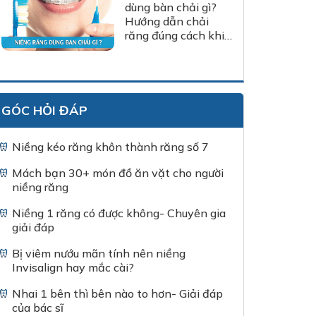
dùng bàn chải gì?
Hướng dẫn chải
răng đúng cách khi
niềng răng
GÓC HỎI ĐÁP
Niềng kéo răng khôn thành răng số 7
Mách bạn 30+ món đồ ăn vặt cho người
niềng răng
Niềng 1 răng có được không- Chuyên gia
giải đáp
Bị viêm nướu mãn tính nên niềng
Invisalign hay mắc cài?
Nhai 1 bên thì bên nào to hơn- Giải đáp
của bác sĩ