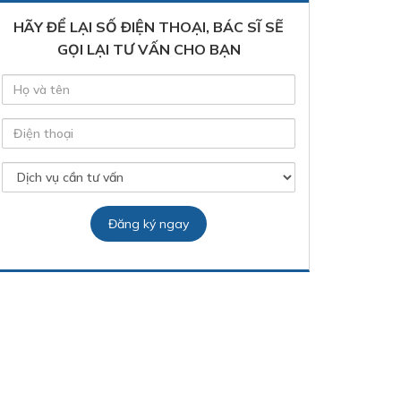
HÃY ĐỂ LẠI SỐ ĐIỆN THOẠI, BÁC SĨ SẼ
GỌI LẠI TƯ VẤN CHO BẠN