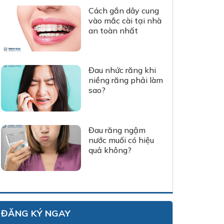
Cách gắn dây cung
vào mắc cài tại nhà
an toàn nhất
Đau nhức răng khi
niềng răng phải làm
sao?
Đau răng ngậm
nước muối có hiệu
quả không?
ĐĂNG KÝ NGAY