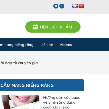
HẸN LỊCH KHÁM
m nang niềng răng
Liên hệ
Videos
iải đáp từ chuyên gia
CẨM NANG NIỀNG RĂNG
Hướng dẫn các bước
vệ sinh răng đúng
cách khi niềng