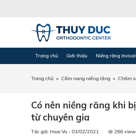
Trang chủ
Giới thiệu
Niềng răng Invisal
Trang chủ
»
Cẩm nang niềng răng
»
Chăm só
Có nên niềng răng khi b
từ chuyên gia
Tác giả:
Hoai Vu
-
03/02/2021
286 view