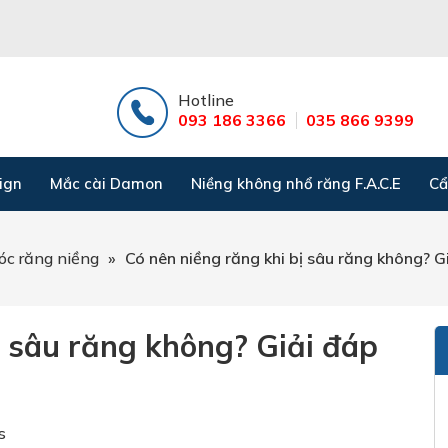
Hotline
093 186 3366
035 866 9399
ign
Mắc cài Damon
Niềng không nhổ răng F.A.C.E
Cẩ
c răng niềng
»
Có nên niềng răng khi bị sâu răng không? G
ị sâu răng không? Giải đáp
s