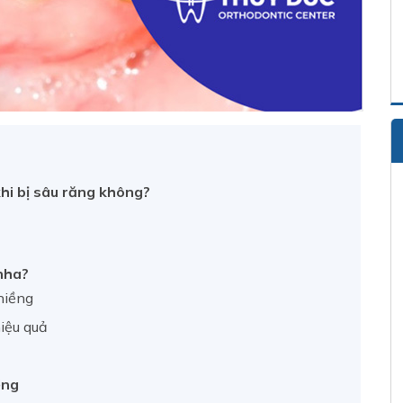
khi bị sâu răng không?
 nha?
niềng
iệu quả
ềng