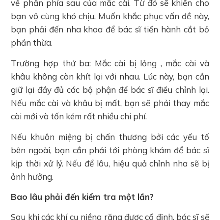
về phần phía sau của mắc cài. Từ đó sẽ khiến cho
bạn vô cùng khó chịu. Muốn khắc phục vấn đề này,
bạn phải đến nha khoa để bác sĩ tiến hành cắt bỏ
phần thừa.
Trường hợp thứ ba: Mắc cài bị lỏng , mắc cài và
khâu không còn khít lại với nhau. Lúc này, bạn cần
giữ lại đầy đủ các bộ phận để bác sĩ điều chỉnh lại.
Nếu mắc cài và khâu bị mất, bạn sẽ phải thay mắc
cài mới và tốn kém rất nhiều chi phí.
Nếu khuôn miệng bị chấn thương bởi các yếu tố
bên ngoài, bạn cần phải tới phòng khám để bác sĩ
kịp thời xử lý. Nếu để lâu, hiệu quả chỉnh nha sẽ bị
ảnh hưởng.
Bao lâu phải đến kiểm tra một lần?
Sau khi các khí cụ niềng răng được cố định, bác sĩ sẽ