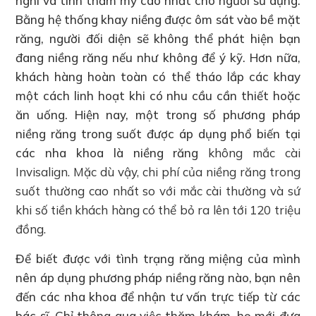
nghi và tính thẩm mỹ cao nhất cho người sử dụng.
Bằng hệ thống khay niềng được ôm sát vào bề mặt
răng, người đối diện sẽ không thể phát hiện bạn
đang niềng răng nếu như không để ý kỹ. Hơn nữa,
khách hàng hoàn toàn có thể tháo lắp các khay
một cách linh hoạt khi có nhu cầu cần thiết hoặc
ăn uống. Hiện nay, một trong số phương pháp
niềng răng trong suốt được áp dụng phổ biến tại
các nha khoa là niềng răng
không
mắc cài
Invisalign. Mặc dù vậy, chi phí của niềng răng trong
suốt thường cao nhất so với mắc cài thường và sứ
khi số tiền khách hàng có thể bỏ ra lên tới 120 triệu
đồng.
Để biết được với tình trạng răng miệng của mình
nên áp dụng phương pháp niềng răng nào, bạn nên
đến các nha khoa để nhận tư vấn trực tiếp từ các
bác sĩ. Chỉ thông qua việc thăm khám, họ mới đưa