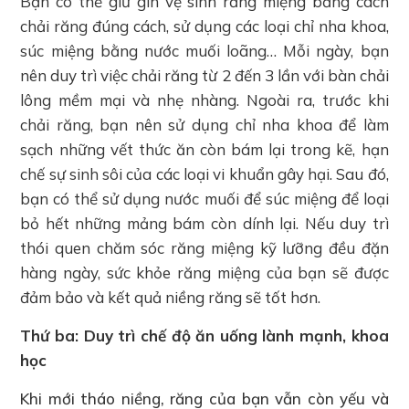
Bạn có thể giữ gìn vệ sinh răng miệng bằng cách
chải răng đúng cách, sử dụng các loại chỉ nha khoa,
súc miệng bằng nước muối loãng… Mỗi ngày, bạn
nên duy trì việc chải răng từ 2 đến 3 lần với bàn chải
lông mềm mại và nhẹ nhàng. Ngoài ra, trước khi
chải răng, bạn nên sử dụng chỉ nha khoa để làm
sạch những vết thức ăn còn bám lại trong kẽ, hạn
chế sự sinh sôi của các loại vi khuẩn gây hại. Sau đó,
bạn có thể sử dụng nước muối để súc miệng để loại
bỏ hết những mảng bám còn dính lại. Nếu duy trì
thói quen chăm sóc răng miệng kỹ lưỡng đều đặn
hàng ngày, sức khỏe răng miệng của bạn sẽ được
đảm bảo và kết quả niềng răng sẽ tốt hơn.
Thứ ba: Duy trì chế độ ăn uống lành mạnh, khoa
học
Khi mới tháo niềng, răng của bạn vẫn còn yếu và