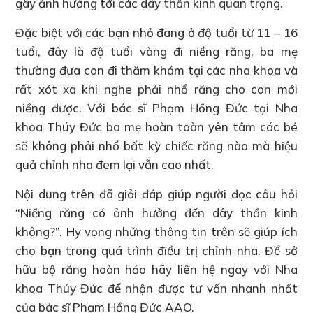
gây ảnh hưởng tới các dây thần kinh quan trọng.
Đặc biệt với các bạn nhỏ đang ở độ tuổi từ 11 – 16
tuổi, đây là độ tuổi vàng đi niềng răng, ba mẹ
thường đưa con đi thăm khám tại các nha khoa và
rất xót xa khi nghe phải nhổ răng cho con mới
niềng được. Với bác sĩ Phạm Hồng Đức tại Nha
khoa Thúy Đức ba mẹ hoàn toàn yên tâm các bé
sẽ không phải nhổ bất kỳ chiếc răng nào mà hiệu
quả chỉnh nha đem lại vẫn cao nhất.
Nội dung trên đã giải đáp giúp người đọc câu hỏi
“Niềng răng có ảnh hưởng đến dây thần kinh
không?”. Hy vọng những thông tin trên sẽ giúp ích
cho bạn trong quá trình điều trị chỉnh nha. Để sở
hữu bộ răng hoàn hảo hãy liên hệ ngay với Nha
khoa Thúy Đức để nhận được tư vấn nhanh nhất
của bác sĩ Phạm Hồng Đức AAO.