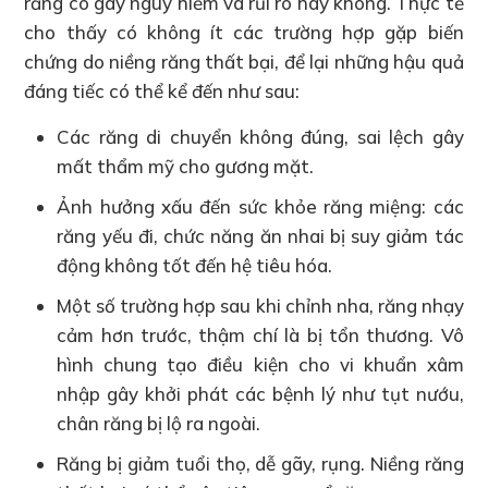
răng có gây nguy hiểm và rủi ro hay không. Thực tế
cho thấy có không ít các trường hợp gặp biến
chứng do niềng răng thất bại, để lại những hậu quả
đáng tiếc có thể kể đến như sau:
Các răng di chuyển không đúng, sai lệch gây
mất thẩm mỹ cho gương mặt.
Ảnh hưởng xấu đến sức khỏe răng miệng: các
răng yếu đi, chức năng ăn nhai bị suy giảm tác
động không tốt đến hệ tiêu hóa.
Một số trường hợp sau khi chỉnh nha, răng nhạy
cảm hơn trước, thậm chí là bị tổn thương. Vô
hình chung tạo điều kiện cho vi khuẩn xâm
nhập gây khởi phát các bệnh lý như tụt nướu,
chân răng bị lộ ra ngoài.
Răng bị giảm tuổi thọ, dễ gãy, rụng. Niềng răng