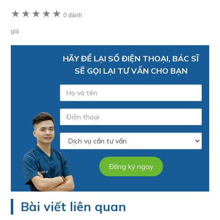
★
★
★
★
★
0 đánh
giá
HÃY ĐỂ LẠI SỐ ĐIỆN THOẠI, BÁC SĨ
SẼ GỌI LẠI TƯ VẤN CHO BẠN
Bài viết liên quan